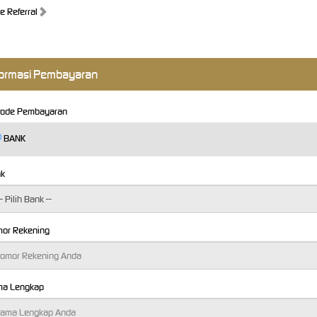
Hot Games
e Referral
Slots
Live Casino
Race
formasi Pembayaran
Togel
ode Pembayaran
Olahraga
Crash Game
BANK
Arcade
k
Poker
E-Sports
Sabung Ayam
or Rekening
UHAN OLAHRAGA
TARUHAN LIVE KASINO
a Lengkap
k Gaming Platform Terbaik
Platform Pilihan bagi perusahaan-perusah