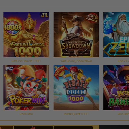
Fortune Garuda 1000
Wild Bounty Showdown
Epic Ze 
Poker Win
Pirate Quest 1000
Wild Ban