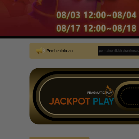
Pemberitahuan
30-Sep-2026 15.00.00. Selama waktu ini, PP Virtual Sports permainan tidak akan tersedia. Kam
JACKPOT
PLAY