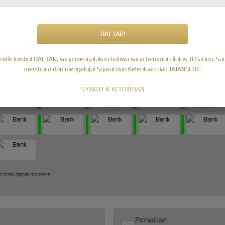
an lebih banyak game, odds yang lebih
terbaik di dunia, dengan pilihan variasi gam
an menyediakan pilihan yang lebih
terbanyak
ntuk pemain.
 klik tombol DAFTAR, saya menyatakan bahwa saya berumur diatas 18 tahun. Say
membaca dan menyetujui Syarat dan Ketentuan dari JAJANSLOT.
SYARAT & KETENTUAN
 tidak dapat diproses
Penarikan