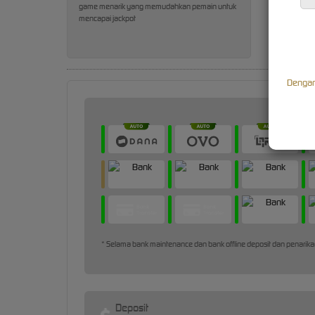
game menarik yang memudahkan pemain untuk
menawark
mencapai jackpot
tinggi, d
banyak u
Dengan
* Selama bank maintenance dan bank offline deposit dan penarikan
Deposit