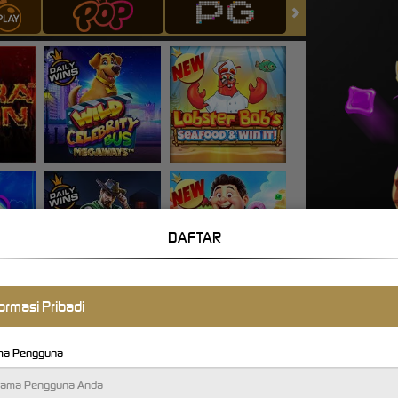
DAFTAR
ormasi Pribadi
ma Pengguna
UNDUH APLIK