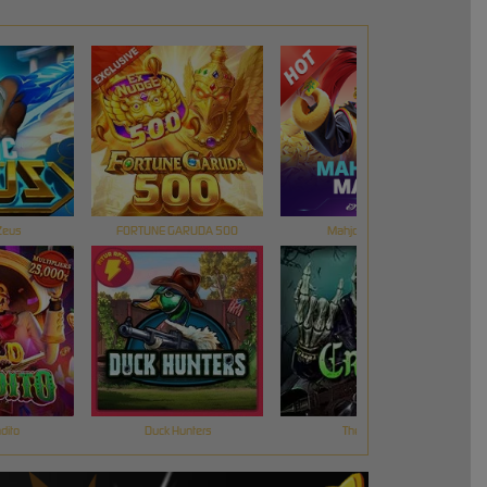
Zeus
FORTUNE GARUDA 500
Mahjong Magic
dito
Duck Hunters
The Crypt