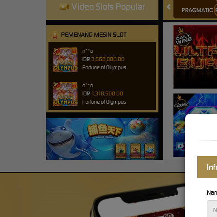
Video Slots Popular
PEMENANG MESIN SLOT
n**o
IDR
3,668,000.00
Fortune of Olympus
n**o
IDR
1,318,500.00
Fortune of Olympus
78d****8
IDR
1,263,500.00
Mahjong Wins 3 – Black
Scatter
n**o
Inf
IDR
1,112,540.00
Fortune of Olympus
Na
n**o
IDR
995,580.00
Fortune of Olympus