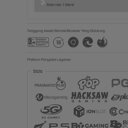
Rata-rata 1 Menit
Tanggung Jawab Bermain
Browser Yang Didukung
Platform Penyedia Layanan
Slots