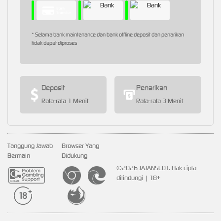
* Selama bank maintenance dan bank offline deposit dan penarikan
tidak dapat diproses
Deposit
Penarikan
Rata-rata 1 Menit
Rata-rata 3 Menit
Tanggung Jawab
Browser Yang
Bermain
Didukung
©2026 JAJANSLOT. Hak cipta
dilindungi | 18+