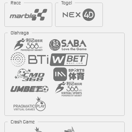
Race
Togel
Olahraga
Crash Game