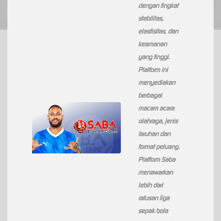
dengan tingkat
stabilitas,
elastisitas, dan
keamanan
yang tinggi.
Platform ini
menyediakan
berbagai
macam acara
olahraga, jenis
taruhan dan
format peluang.
Platform Saba
menawarkan
lebih dari
ratusan liga
sepak bola