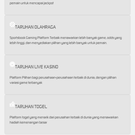
pemain untuk mencapai jackpot
TARUHAN OLAHRAGA
Sportsbook Gaming Platform Terbaik menawarkan lebih banyak game, odds yang
lebih tinggi, dan menyediakan pilihan yang lebih banyak untuk pemain.
TARUHAN LIVE KASINO
Platform Pilihan bagi perusahaan-perusahaan terbaik di dunia, dengan pilihan
variasi game terbanyak
TARUHAN TOGEL
Platform togel yang menarik dari perusahan terbaik di dunia yang menawarkan
hadiah kemenangan besar