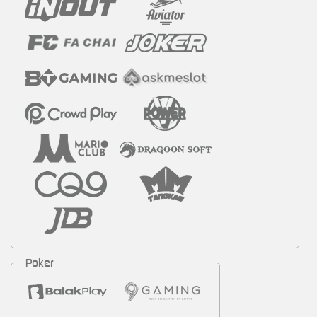
Poker