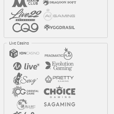
Live Casino