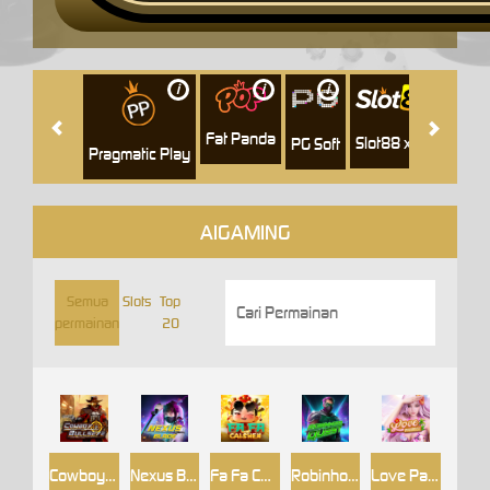
i
i
i
i
i
Facha
Fat Panda
Slot88 x PP
PG Soft
Pragmatic Play
AIGAMING
Semua
Slots
Top
permainan
20
Cowboy Bullseye
Nexus Blade
Fa Fa Caishen
Robinhood Quest
Love Paradise