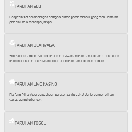
TARUHAN SLOT
Penyedia slot online dengan beragam pilihan game menarik yang memudahkan
pemain untuk mencapai jackpot
TARUHAN OLAHRAGA
Sportsbook Gaming Platform Terbaik menawarkan lebih banyak game, odds yang
lebih tinggi, dan menyediakan pilihan yang lebih banyak untuk pemain.
TARUHAN LIVE KASINO
Platform Pilihan bagi perusahaan-perusahaan terbaik di dunia, dengan pilihan
variasi game terbanyak
TARUHAN TOGEL