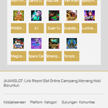
Alien Invasion
Dance Dance Dance
Kaiju Battle
Kart Rush
Speed Runner
PANDA BLESSING
A.I
Guan Yu
Guardian of Gold
Lumina Drift
Magica Owl
Space Cat
Steampunk Heist
Temple of Horus
JAJANSLOT: Link Resmi Slot Online Gampang Menang Hoki
Beruntun
Kebijaksanaan
Platform
Kategori
Dukungan
Komunitas