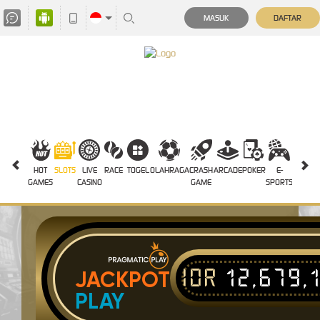
MASUK
DAFTAR
HOT
SLOTS
LIVE
RACE
TOGEL
OLAHRAGA
CRASH
ARCADE
POKER
E-
SABUN
GAMES
CASINO
GAME
SPORTS
AYAM
IDR
12,679,
JACKPOT
PLAY