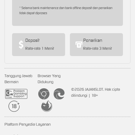
* Selama bank maintenance dan bank offline deposit dan penarikan
tidak dapat diproses
Deposit
Penarikan
Rata-rata 1 Menit
Rata-rata 3 Menit
Tanggung Jawab
Browser Yang
Bermain
Didukung
©2026 JAJANSLOT. Hak cipta
dilindungi | 18+
Platform Penyedia Layanan