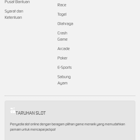
Pusat Bantuan
Race
Syarat dan
Togel
Ketentuan
Olahraga
Crash
Game
Arcade
Poker
E-Sports
Sabung
Ayam
TARUHAN SLOT
Penyedia slot online dengan beragam pilihan game menarik yang memudahkan
pemain untuk mencapai jackpot