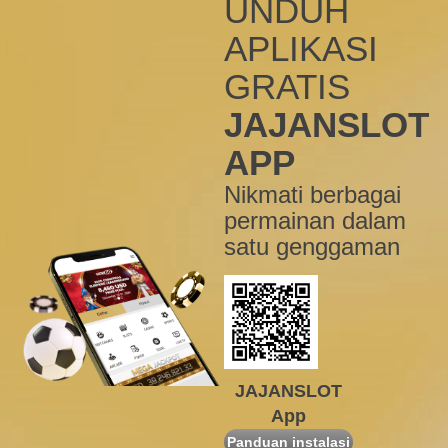
UNDUH
rah****8
APLIKASI
IDR
828,400.00
Wild Bounty Showdown
GRATIS
whi****0
JAJANSLOT
IDR
640,000.00
Mahjong Ways
APP
rah****8
Nikmati berbagai
IDR
588,800.00
Wild Bounty Showdown
permainan dalam
satu genggaman
mekti****8
IDR
544,500.00
Starlight Princess™ 1000
whi****0
IDR
534,800.00
Mahjong Ways
JAJANSLOT
id****8
IDR
468,800.00
App
Wild Bounty Showdown
Panduan instalasi