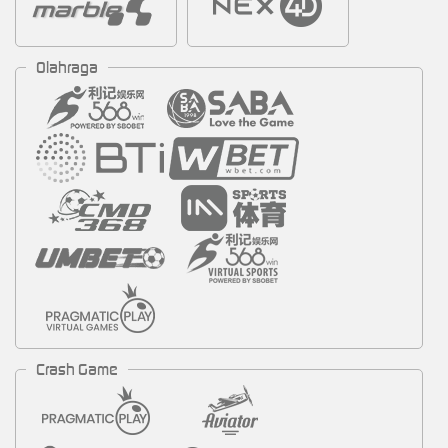
Olahraga
Crash Game