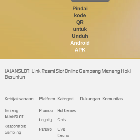
Pindai
kode
QR
untuk
Unduh
Android
APK
JAJANSLOT: Link Resmi Slot Online Gampang Menang Hoki
Beruntun
Kebijaksanaan
Platform
Kategori
Dukungan
Komunitas
Tentang
Promosi
Hot Games
JAJANSLOT
Loyalty
Slots
Responsible
Referral
Live
Gambling
Casino