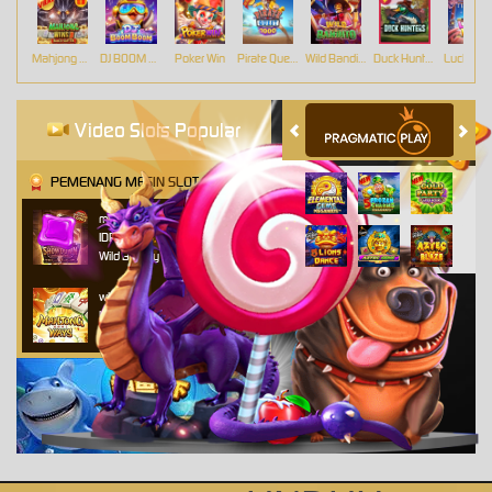
Mahjong Wins 3 – Black Scatter
DJ BOOM BOOM
Poker Win
Pirate Quest 1000
Wild Bandito
Duck Hunters
Lucky Ne
Video Slots Popular
PEMENANG MESIN SLOT
mekti****8
IDR
19,118,400.00
Wild Bounty Showdown
whi****0
IDR
1,832,000.00
Mahjong Ways
mekti****8
IDR
1,576,000.00
Mahjong Ways
whi****0
IDR
1,264,000.00
Mahjong Ways