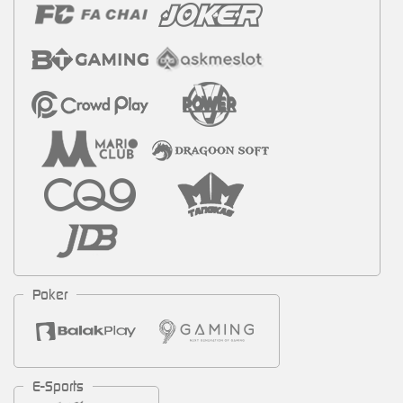
Poker
E-Sports