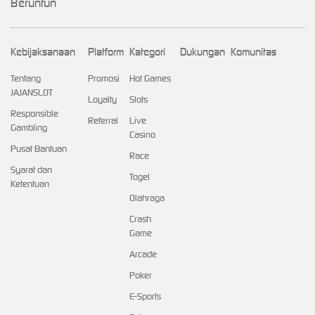
Beruntun
Kebijaksanaan
Platform
Kategori
Dukungan
Komunitas
Tentang
Promosi
Hot Games
JAJANSLOT
Loyalty
Slots
Responsible
Referral
Live
Gambling
Casino
Pusat Bantuan
Race
Syarat dan
Togel
Ketentuan
Olahraga
Crash
Game
Arcade
Poker
E-Sports