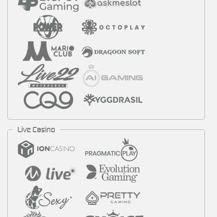
Live Casino