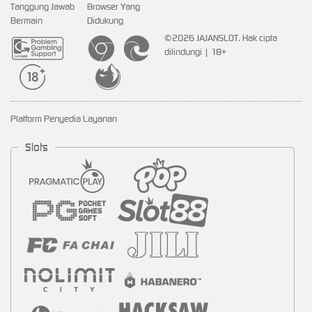
Tanggung Jawab
Browser Yang
Bermain
Didukung
©2026 JAJANSLOT. Hak cipta
dilindungi | 18+
Platform Penyedia Layanan
Slots